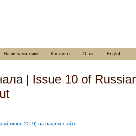
Наши памятники
Контакты
О нас
English
ла | Issue 10 of Russia
ut
май-июнь 2019) на нашем сайте