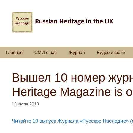
Перейти
к
содержимому
Главная
СМИ о нас
Журнал
Видео и фото
Вышел 10 номер журна
Heritage Magazine is o
15 июля 2019
Читайте 10 выпуск Журнала «Русское Наследие» (