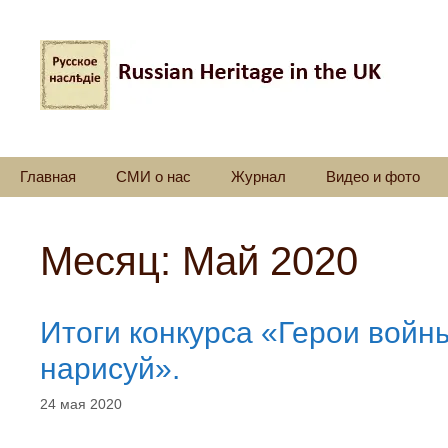
Перейти
к
содержимому
Главная
СМИ о нас
Журнал
Видео и фото
Месяц:
Май 2020
Итоги конкурса «Герои войн
нарисуй».
24 мая 2020