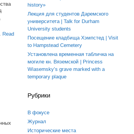
ества
history»
й
Лекция для студентов Даремского
)
университета | Talk for Durham
University students
…
Read
Посещение кладбища Хэмпстед | Visit
to Hampstead Cemetery
Установлена временная табличка на
могиле кн. Вяземской | Princess
Wiasemsky’s grave marked with a
temporary plaque
Рубрики
В фокусе
Журнал
ённых
Исторические места