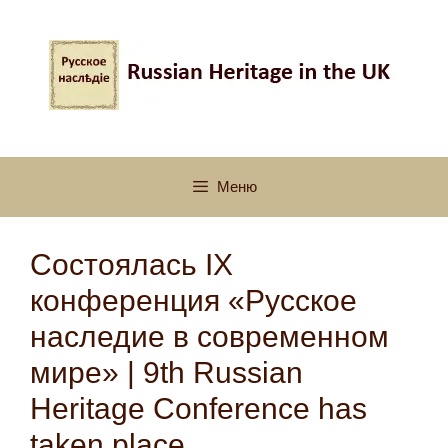
Перейти
к
содержимому
Меню
Состоялась IX
конференция «Русское
наследие в современном
мире» | 9th Russian
Heritage Conference has
taken place