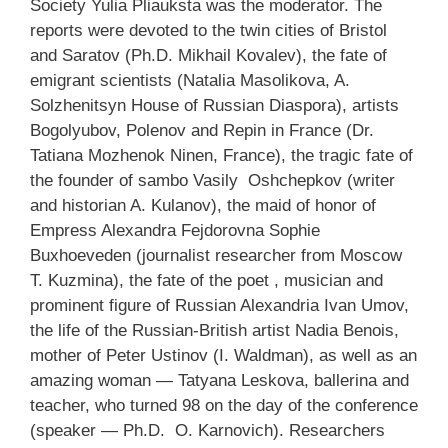
Society Yulia Pliauksta was the moderator. The
reports were devoted to the twin cities of Bristol
and Saratov (Ph.D. Mikhail Kovalev), the fate of
emigrant scientists (Natalia Masolikova, A.
Solzhenitsyn House of Russian Diaspora), artists
Bogolyubov, Polenov and Repin in France (Dr.
Tatiana Mozhenok Ninen, France), the tragic fate of
the founder of sambo Vasily Oshchepkov (writer
and historian A. Kulanov), the maid of honor of
Empress Alexandra Fejdorovna Sophie
Buxhoeveden (journalist researcher from Moscow
T. Kuzmina), the fate of the poet , musician and
prominent figure of Russian Alexandria Ivan Umov,
the life of the Russian-British artist Nadia Benois,
mother of Peter Ustinov (I. Waldman), as well as an
amazing woman — Tatyana Leskova, ballerina and
teacher, who turned 98 on the day of the conference
(speaker — Ph.D. O. Karnovich). Researchers