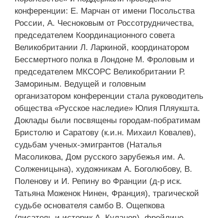
конференции: Е. Марчан от имени Посольства
России, А. Чесноковым от Россотрудничества,
председателем Координационного совета
Великобритании Л. Ларкиной, координатором
Бессмертного полка в Лондоне М. Фроловым и
председателем МКСОРС Великобритании Р.
Замориным. Ведущей и головным
организатором конференции стала руководитель
общества «Русское наследие» Юлия Пляукшта.
Доклады были посвящены городам-побратимам
Бристолю и Саратову (к.и.н. Михаил Ковалев),
судьбам ученых-эмигрантов (Наталья
Масоликова, Дом русского зарубежья им. А.
Солженицына), художникам А. Боголюбову, В.
Поленову и И. Репину во Франции (д-р иск.
Татьяна Моженок Нинен, Франция), трагической
судьбе основателя самбо В. Ощепкова
(писатель и историк А. Куланов), фрейлине