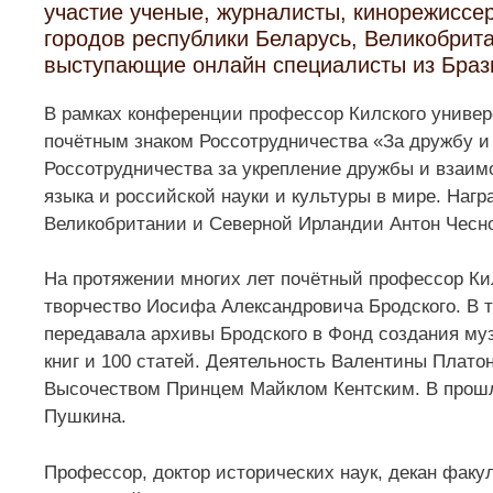
участие ученые, журналисты, кинорежиссе
городов республики Беларусь, Великобрита
выступающие онлайн специалисты из Браз
В рамках конференции профессор Килского универ
почётным знаком Россотрудничества «За дружбу и
Россотрудничества за укрепление дружбы и взаим
языка и российской науки и культуры в мире. Наг
Великобритании и Северной Ирландии Антон Чесно
На протяжении многих лет почётный профессор Ки
творчество Иосифа Александровича Бродского. В 
передавала архивы Бродского в Фонд создания муз
книг и 100 статей. Деятельность Валентины Плато
Высочеством Принцем Майклом Кентским. В прошло
Пушкина.
Профессор, доктор исторических наук, декан фак