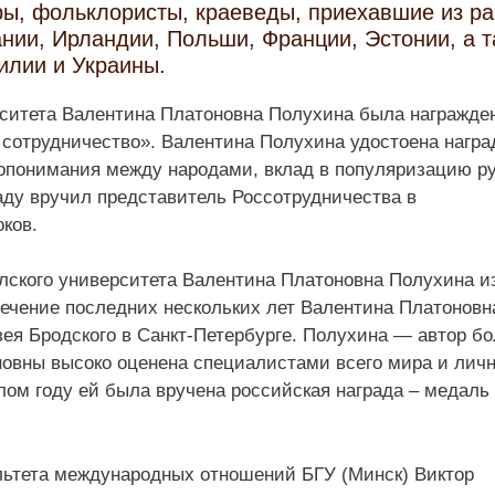
ры, фольклористы, краеведы, приехавшие из р
нии, Ирландии, Польши, Франции, Эстонии, а 
илии и Украины.
ситета Валентина Платоновна Полухина была награжде
 сотрудничество». Валентина Полухина удостоена нагр
опонимания между народами, вклад в популяризацию ру
раду вручил представитель Россотрудничества в
ков.
лского университета Валентина Платоновна Полухина и
течение последних нескольких лет Валентина Платоновн
ея Бродского в Санкт-Петербурге. Полухина — автор бо
новны высоко оценена специалистами всего мира и личн
м году ей была вручена российская награда – медаль
ультета международных отношений БГУ (Минск) Виктор