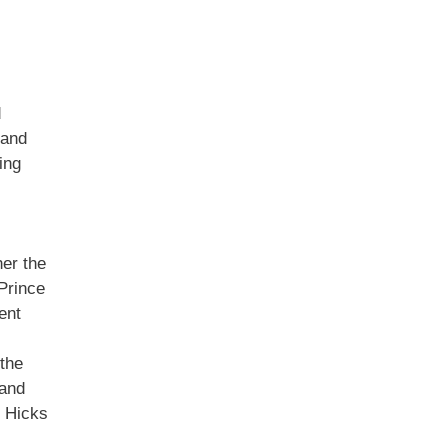
d
 and
ing
her the
Prince
ent
the
 and
y Hicks