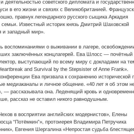
 деятельностью советского дипломата и государственн
си в его жизни и связях с Великобританией. Французс
ошко, правнук легендарного русского сыщика Аркадия
й семьи. Известный историк князь Дмитрий Шаховской
я и западный мир».
ь воспоминаниями о выживании в лагере, освобождени
вших заключённых концлагерей. Ева Шлосс — почётный
 лектор, выступающий по всему миру с докладами на те
eartbreak and Survival by the Stepsister of Anne Frank».
конференции Ева призвала к сохранению исторической 
ые медиаканалы и личное общение. «40 лет я об этом н
«, — рассказывала она. Леденящий кровь и одновремен
ше, рассказ не оставил никого равнодушным.
ехов в восприятии английских модернистов», Елены
носца “Потёмкин”», протоиерея Владимира Петручика
нник», Евгения Шергалина «Непростая судьба блестяще