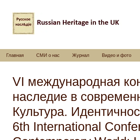
Перейти
к
содержимому
Главная
СМИ о нас
Журнал
Видео и фото
VI международная ко
наследие в современ
Культура. Идентичнос
6th International Conf