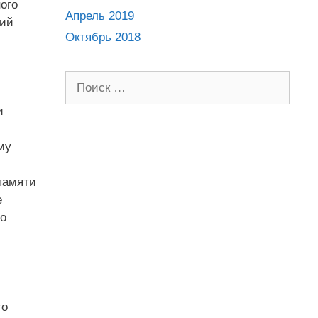
ого
Апрель 2019
кий
Октябрь 2018
Поиск:
и
му
памяти
е
но
го