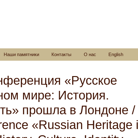
Наши памятники
Контакты
О нас
English
нференция «Русское
ном мире: История.
ть» прошла в Лондоне /
erence «Russian Heritage 