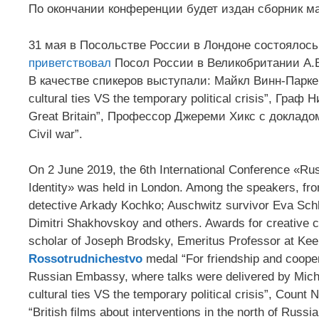
По окончании конференции будет издан сборник м
31 мая в Посольстве России в Лондоне состоялос
приветствовал
Посол России в Великобритании А.В
В качестве спикеров выступали: Майкл Винн-Паркер с
cultural ties VS the temporary political crisis”, Г
Great Britain”, Профессор Джереми Хикс с докладом “Br
Civil war”.
On 2 June 2019, the 6th International Conference «Rus
Identity» was held in London. Among the speakers, fro
detective Arkady Kochko; Auschwitz survivor Eva Schl
Dimitri Shakhovskoy and others. Awards for creative c
scholar of Joseph Brodsky, Emeritus Professor at Kee
Rossotrudnichestvo
medal “For friendship and coope
Russian Embassy, where talks were delivered by Micha
cultural ties VS the temporary political crisis”, Count
“British films about interventions in the north of Russia