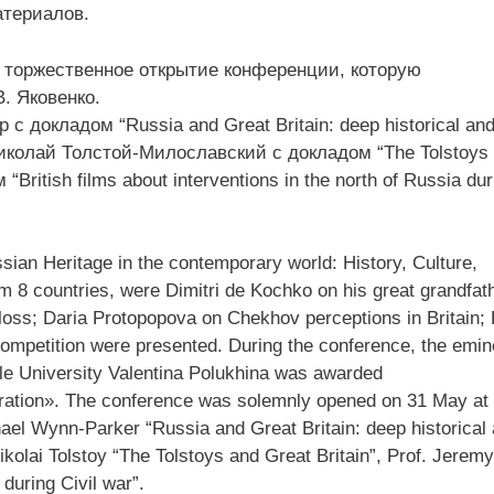
атериалов.
ь торжественное открытие конференции, которую
. Яковенко.
 докладом “Russia and Great Britain: deep historical an
раф Николай Толстой-Милославский с докладом “The Tolstoys
itish films about interventions in the north of Russia dur
sian Heritage in the contemporary world: History, Culture,
m 8 countries, were Dimitri de Kochko on his great grandfat
oss; Daria Protopopova on Chekhov perceptions in Britain; 
ompetition were presented. During the conference, the emin
le University Valentina Polukhina was awarded
ration». The conference was solemnly opened on 31 May at 
el Wynn-Parker “Russia and Great Britain: deep historical
 Nikolai Tolstoy “The Tolstoys and Great Britain”, Prof. Jerem
 during Civil war”.