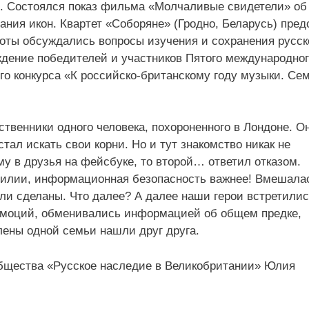
». Состоялся показ фильма «Молчаливые свидетели» об
ния икон. Квартет «Соборяне» (Гродно, Беларусь) пред
оты обсуждались вопросы изучения и сохранения русск
дение победителей и участников Пятого международно
го конкурса «К российско-британскому году музыки. Сем
твенники одного человека, похороненного в Лондоне. О
 стал искать свои корни. Но и тут знакомство никак не
му в друзья на фейсбуке, то второй… ответил отказом.
амилии, информационная безопасность важнее! Вмешала
ли сделаны. Что далее? А далее наши герои встретилис
эмоций, обменивались информацией об общем предке,
ны одной семьи нашли друг друга.
бщества «Русское наследие в Великобритании» Юлия