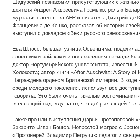
Шадурский познакомил присутствующих с жизнью и
деятеля Андрея Андреевича Громыко, ролью Белару
журналист агентства AFP и писатель Дмитрий де К
Францевича де Кошко, рассказал об истории свое
выступил с докладом «Вехи русского самосознани
Ева Шлосс, бывшая узница Освенцима, поделилас
советскими войсками и послевоенном периоде бы
доктор Нортумбрийского университета, известный
Холокоста; автор книги «After Auschwitz: A Story of H
Награждена орденом Британской империи. В ходе 
среди молодого поколения, используя все доступн
говорила. Это были очень тяжелые воспоминания 
вселяющий надежду на то, что добрых людей боль
Также прошли выступления Дарьи Протопоповой «Ч
Закарите «Иван Бешов. Непростой матрос c броне
«Протоиерей Владимир Петручик: педагог и свяще