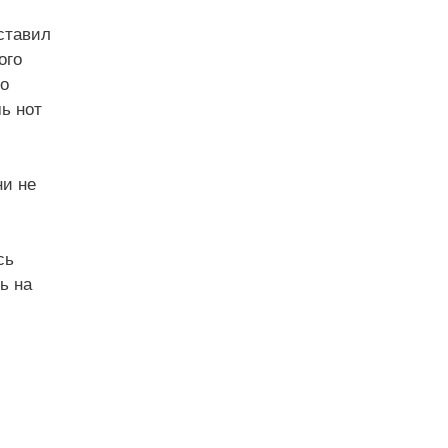
ставил
ого
го
ь нот
ни не
сь
ь на