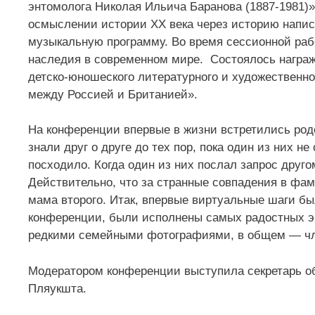
энтомолога Николая Ильича Баранова (1887-1981)
осмыслении истории ХХ века через историю написа
музыкальную программу. Во время сессионной раб
наследия в современном мире. Состоялось награж
детско-юношеского литературного и художественно
между Россией и Британией».
На конференции впервые в жизни встретились родс
знали друг о друге до тех пор, пока один из них не
посходило. Когда один из них послал запрос друго
Действительно, что за странные совпадения в ф
мама второго. Итак, впервые виртуальные шаги бы
конференции, были исполнены самых радостных 
редкими семейными фотографиями, в общем — чле
Модератором конференции выступила секретарь о
Пляукшта.